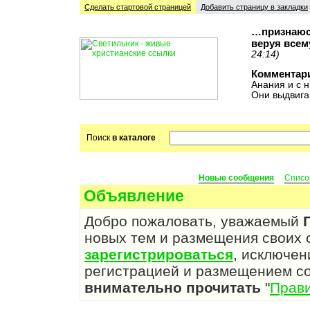
Сделать стартовой cтраницей
Добавить страницу в закладки
…признаюсь
веруя всем
24:14)
Комментар
Анания и с н
Они выдвига
Поиск
в каталоге
Новые сообщения
Списо
Объявление
Добро пожаловать, уважаемый
новых тем и размещения своих
зарегистрироваться
, исключен
регистрацией и размещением с
внимательно прочитать
"
Прав