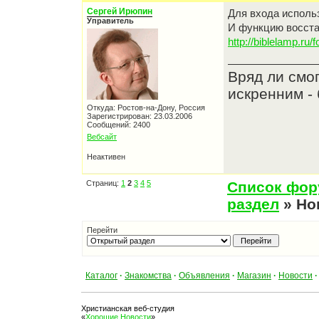
Сергей Ирюпин
Для входа использ
Управитель
И функцию восста
http://biblelamp.ru/
Вряд ли смо
искренним - 
Откуда: Ростов-на-Дону, Россия
Зарегистрирован: 23.03.2006
Сообщений: 2400
Вебсайт
Неактивен
Страниц:
1
2
3
4
5
Список фо
раздел
» Но
Перейти
Каталог
·
Знакомства
·
Объявления
·
Магазин
·
Новости
·
Христианская веб-студия
«
Хорошие Новости
»