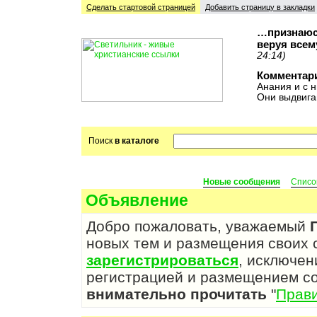
Сделать стартовой cтраницей
Добавить страницу в закладки
…признаюсь
веруя всем
24:14)
Комментар
Анания и с н
Они выдвига
Поиск
в каталоге
Новые сообщения
Списо
Объявление
Добро пожаловать, уважаемый
новых тем и размещения своих
зарегистрироваться
, исключен
регистрацией и размещением с
внимательно прочитать
"
Прав