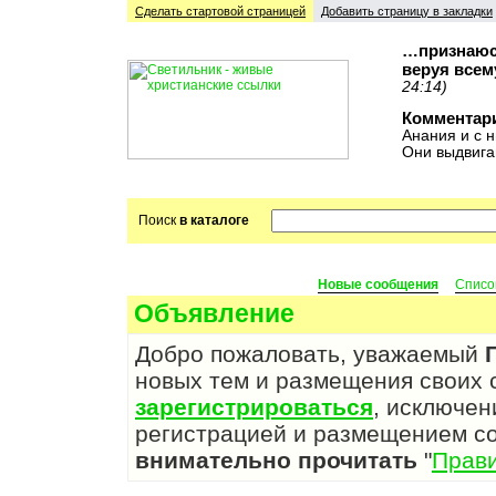
Сделать стартовой cтраницей
Добавить страницу в закладки
…признаюсь
веруя всем
24:14)
Комментар
Анания и с н
Они выдвига
Поиск
в каталоге
Новые сообщения
Списо
Объявление
Добро пожаловать, уважаемый
новых тем и размещения своих
зарегистрироваться
, исключен
регистрацией и размещением с
внимательно прочитать
"
Прав