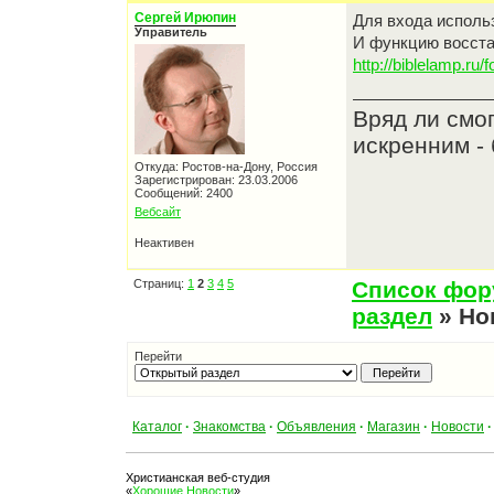
Сергей Ирюпин
Для входа использ
Управитель
И функцию восста
http://biblelamp.ru/
Вряд ли смо
искренним - 
Откуда: Ростов-на-Дону, Россия
Зарегистрирован: 23.03.2006
Сообщений: 2400
Вебсайт
Неактивен
Страниц:
1
2
3
4
5
Список фо
раздел
» Но
Перейти
Каталог
·
Знакомства
·
Объявления
·
Магазин
·
Новости
·
Христианская веб-студия
«
Хорошие Новости
»