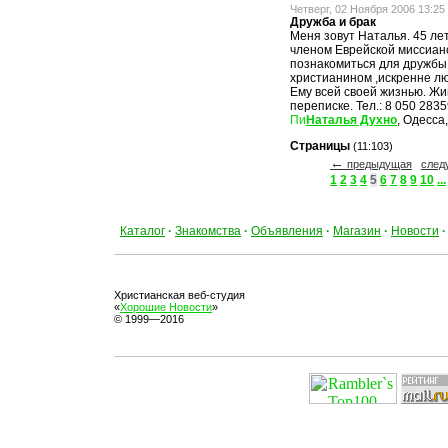
Четверг, 02 Ноября 2006 13:25
Дружба и брак
Меня зовут Наталья. 45 лет
членом Еврейской миссиан
познакомиться для дружбы 
христианином ,искренне л
Ему всей своей жизнью. Жи
переписке. Тел.: 8 050 283
Наталья Духно
, Одесса
Страницы
(11:103)
←
предыдущая
сле
1
2
3
4
5
6
7
8
9
10
...
Каталог
·
Знакомства
·
Объявления
·
Магазин
·
Новости
·
Христианская веб-студия
«
Хорошие Новости
»
© 1999—2016