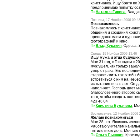
христианка. Ищу брата во 
предпринимаю попытку со
Наталья Гирева
, Влади
Пятница, 17 Ноября 2006 09:4
Познакомлюсь
Познакомлюсь с христианко
общения и создания христ
преподавателем и журнали
фотографией и кино.
Влад Куракин
, Одесса,
Среда, 15 Ноября 2006 13:46
Ищу мужа и отца будущих
Мне 31 год, с Господом с 2
муж ушел, как только забо
умер от рака. Его последни
стараюсь жить так, чтобы 
встретиться с ним на Небес
испытания посылает. Он да
наполняет. Господь дает м
благословенного второго сы
того, чтобы создать настоя
423 46 04
Кристина Булачева
, Мо
Воскресенье, 12 Ноября 2006 
Желаю познакомиться
Мне 28 лет. Являюсь члено
Работаю учителем начальн
пятилетнюю дочь. Мечтаю о
Ольга Пышная
, Красно