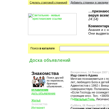
Сделать стартовой cтраницей
Добавить страницу в закладки
…признаюсь
веруя всем
24:14)
Комментар
Анания и с н
Они выдвига
Поиск
в каталоге
Доска объявлений
Знакомства
Воскресенье, 14 Января 2007 
Ищу своего Адама
Поиск друзей
Мечтаю познакомиться с п
по переписке,
лет, любящего Бога и детей
брачные
Адвентистов с 1992 г. Внеш
объявления...
совершенствую. Полагаюсь
оглавление
«Если Господь не созиждет
дать объявление
строящие его». Тел.: +380
Наталья Гудь
, Лисичанс
Жильё
Знакомства
Суббота, 06 Января 2007 04:2
Интернет
Создание христианской с