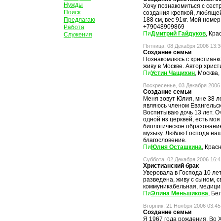
Нужды
Хочу познакомиться с сест
Поиск
создания крепкой, любящей
Предлагаю
188 см, вес 91кг. Мой номер
+79048909869
Работа
Дмитрий Гайдуков
, Кра
Служения
Пятница, 08 Декабря 2006 13:3
Создание семьи
Познакомлюсь с христианко
живу в Москве. Автор христ
Устин Чащихин
, Москва,
Воскресенье, 03 Декабря 2006
Создание семьи
Меня зовут Юлия, мне 38 л
являюсь членом Евангельск
Воспитываю дочь 13 лет. Оч
одной из церквей, есть мо
биологическое образование
музыку. Люблю Господа наш
благословение.
Юлия Осташкина
, Крас
Суббота, 02 Декабря 2006 16:4
Христианский брак
Уверовала в Господа 10 ле
разведена, живу c сыном, 
коммуникабельная, медицин
Элина Меньшикова
, Бе
Вторник, 21 Ноября 2006 03:45
Создание семьи
Я 1967 года рождения. Во Х