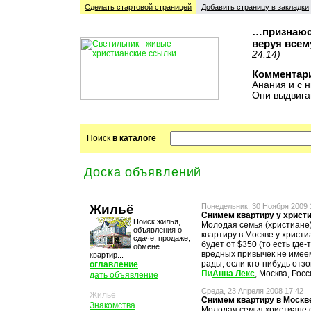
Сделать стартовой cтраницей
Добавить страницу в закладки
…признаюсь
веруя всем
24:14)
Комментар
Анания и с н
Они выдвига
Поиск
в каталоге
Доска объявлений
Жильё
Понедельник, 30 Ноября 2009 
Снимем квартиру у христ
Поиск жилья,
Молодая семья (христиане
объявления о
квартиру в Москве у христи
сдаче, продаже,
будет от $350 (то есть где-
обмене
вредных привычек не имеем
квартир...
рады, если кто-нибудь отзо
оглавление
Анна Лекс
, Москва, Рос
дать объявление
Среда, 23 Апреля 2008 17:42
Жильё
Снимем квартиру в Москв
Знакомства
Молодая семья христиане с