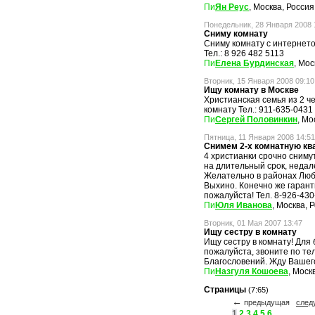
Ян Реус
, Москва, Россия
Понедельник, 28 Января 2008 
Сниму комнату
Сниму комнату с интернето
Тел.: 8 926 482 5113
Елена Бурдинская
, Мос
Вторник, 15 Января 2008 09:10
Ищу комнату в Москве
Христианская семья из 2 ч
комнату Тел.: 911-635-0431
Сергей Половинкин
, Мо
Пятница, 11 Января 2008 14:51
Снимем 2-х комнатную кв
4 христианки срочно сниму
на длительный срок, недал
Желательно в районах Люб
Выхино. Конечно же гарант
пожалуйста! Тел. 8-926-43
Юля Иванова
, Москва, 
Вторник, 01 Мая 2007 13:47
Ищу сестру в комнату
Ищу сестру в комнату! Для
пожалуйста, звоните по тел
Благословений. Жду Вашего
Назгуля Кошоева
, Моск
Страницы
(7:65)
←
предыдущая
сле
1
2
3
4
5
6
...