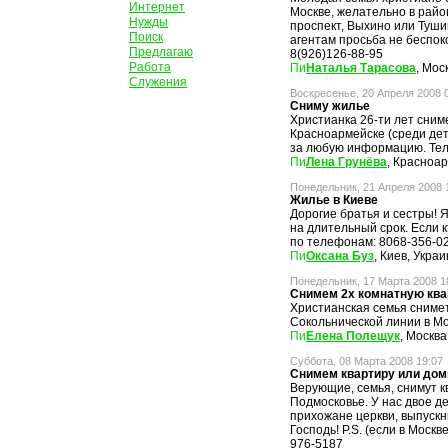
Интернет
Москве, желательно в райо
Нужды
проспект, Выхино или Туши
Поиск
агентам просьба не беспоко
Предлагаю
8(926)126-88-95
Работа
Наталья Тарасова
, Мос
Служения
Воскресенье, 20 Апреля 2008 
Сниму жилье
Христианка 26-ти лет снимет
Красноармейске (среди дет
за любую информацию. Тел.:
Лена Грунёва
, Красноа
Понедельник, 21 Апреля 2008 
Жилье в Киеве
Дорогие братья и сестры! 
на длительный срок. Если 
по телефонам: 8068-356-02
Оксана Буз
, Киев, Укра
Понедельник, 17 Марта 2008 1
Снимем 2х комнатную ква
Христианская семья снимет
Сокольнической линии в Мо
Елена Полещук
, Москва
Суббота, 08 Марта 2008 19:07
Снимем квартиру или дом
Верующие, семья, снимут к
Подмосковье. У нас двое де
прихожане церкви, выпускн
Господь! P.S. (если в Москве
976-5187