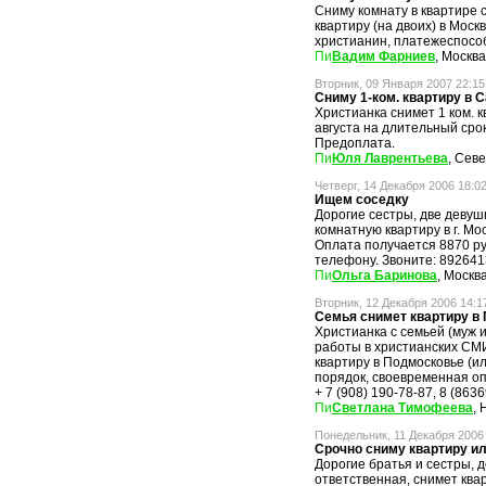
Сниму комнату в квартире 
квартиру (на двоих) в Моск
христианин, платежеспособ
Вадим Фарниев
, Москва
Вторник, 09 Января 2007 22:15
Сниму 1-ком. квартиру в 
Христианка снимет 1 ком. к
августа на длительный сро
Предоплата.
Юля Лаврентьева
, Сев
Четверг, 14 Декабря 2006 18:0
Ищем соседку
Дорогие сестры, две девушк
комнатную квартиру в г. Мо
Оплата получается 8870 ру
телефону. Звоните: 892641
Ольга Баринова
, Москв
Вторник, 12 Декабря 2006 14:1
Семья снимет квартиру в
Христианка с семьей (муж 
работы в христианских СМИ
квартиру в Подмосковье (и
порядок, своевременная опл
+ 7 (908) 190-78-87, 8 (8636
Светлана Тимофеева
,
Понедельник, 11 Декабря 2006
Срочно сниму квартиру ил
Дорогие братья и сестры, д
ответственная, снимет квар