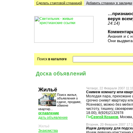
Сделать стартовой cтраницей
Добавить страницу в закладки
…признаюсь
веруя всем
24:14)
Комментар
Анания и с н
Они выдвига
Поиск
в каталоге
Доска объявлений
Жильё
Четверг, 22 Февраля 2007 11:1
Снимем комнату или квар
Поиск жилья,
Молодая пара, прихожане 
объявления о
срочно снимут квартиру ил
сдаче, продаже,
Ясенево), можно без мебел
обмене
чистоту, тишину, своевреме
квартир...
18.00), 8(926)2132978
оглавление
Сергей Козаков
, Москва
дать объявление
Вторник, 20 Февраля 2007 17:1
Жильё
Ищем девушку для подсе
Знакомства
Ищем девушку-христианку в 