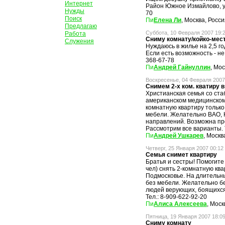
Интернет
Район Южное Измайлово, ул
Нужды
70
Поиск
Елена Ли
, Москва, Росс
Предлагаю
Суббота, 10 Февраля 2007 19:
Работа
Сниму комнату/койко-мес
Служения
Нуждаюсь в жилье на 2,5 год
Если есть возможность - не 
368-67-78
Андрей Гайнуллин
, Мо
Воскресенье, 04 Февраля 2007
Снимем 2-х ком. кватиру 
Христианская семья со ст
американском медицинском
комнатную квартиру только
мебели. Желательно ВАО, 
направлений. Возможна пр
Рассмотрим все варианты. 
Андрей Ушкарев
, Москв
Четверг, 25 Января 2007 00:12
Семья снимет квартиру
Братья и сестры! Помогите
чел) снять 2-комнатную кв
Подмосковье. На длительны
без мебели. Желательно бе
людей верующих, боящихся
Тел.: 8-909-622-92-20
Алиса Алексеева
, Моск
Пятница, 19 Января 2007 18:0
Сниму комнату