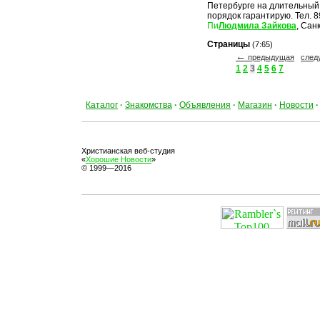
Петербурге на длительный
порядок гарантирую. Тел. 
Людмила Зайкова
, Сан
Страницы
(7:65)
←
предыдущая
сле
1
2
3
4
5
6
7
Каталог
·
Знакомства
·
Объявления
·
Магазин
·
Новости
·
Христианская веб-студия
«
Хорошие Новости
»
© 1999—2016