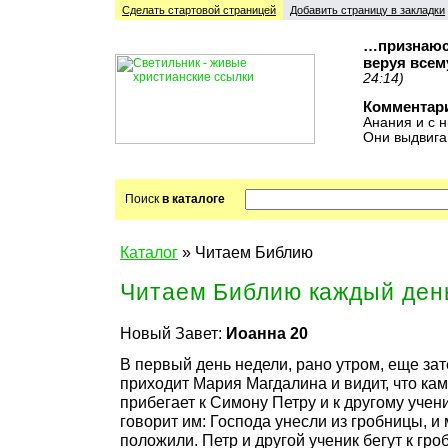
Сделать стартовой cтраницей
Добавить страницу в закладки
…признаюсь
веруя всем
24:14)
Комментар
Анания и с н
Они выдвига
Поиск
в каталоге
Каталог
» Читаем Библию
Читаем Библию каждый ден
Новый Завет:
Иоанна 20
В первый день недели, рано утром, еще зат
приходит Мария Магдалина и видит, что кам
прибегает к Симону Петру и к другому учени
говорит им: Господа унесли из гробницы, и 
положили. Петр и другой ученик бегут к гр