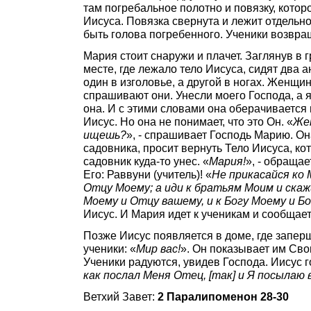
там погребальное полотно и повязку, котор
Иисуса. Повязка свернута и лежит отдельно
быть голова погребенного. Ученики возвр
Мария стоит снаружи и плачет. Заглянув в г
месте, где лежало тело Иисуса, сидят два а
один в изголовье, а другой в ногах. Женщи
спрашивают они. Унесли моего Господа, а я 
она. И с этими словами она оберачивается 
Иисус. Но она не понимает, что это Он. «
Жен
ищешь?
», - спрашивает Господь Марию. Он
садовника, просит вернуть Тело Иисуса, кот
садовник куда-то унес. «
Мария!
», - обращае
Его: Раввуни (учитель)! «
Не прикасайся ко 
Отцу Моему; а иди к братьям Моим и скаж
Моему и Отцу вашему, и к Богу Моему и Б
Иисус. И Мария идет к ученикам и сообщает
Позже Иисус появляется в доме, где запер
ученики: «
Мир вас!
». Он показывает им Сво
Ученики радуются, увидев Господа. Иисус г
как послал Меня Отец, [так] и Я посылаю 
Ветхий Завет:
2 Паралипоменон 28-30