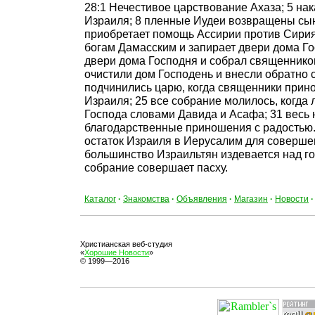
28:1 Нечестивое царствование Ахаза; 5 на
Израиля; 8 пленные Иудеи возвращены сы
приобретает помощь Ассирии против Сирия
богам Дамасским и запирает двери дома Го
двери дома Господня и собрал священников
очистили дом Господень и внесли обратно с
подчинились царю, когда священники прино
Израиля; 25 все собрание молилось, когда
Господа словами Давида и Асафа; 31 весь 
благодарственные приношения с радостью.
остаток Израиля в Иерусалим для совершен
большинство Израильтян издевается над г
собрание совершает пасху.
Каталог
·
Знакомства
·
Объявления
·
Магазин
·
Новости
·
Христианская веб-студия
«
Хорошие Новости
»
© 1999—2016