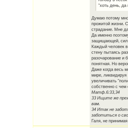
"хоть день, да
Думаю потому мно
прожитой жизни. С
страдание. Мне д
Да именно поэтому
защищающей, силь
Каждый человек в 
стену пытаясь раз
разочарование и б
понятная. Но веро
Даже когда весь м
мире, ликвидируя 
увеличивать "поли
собственно с чем
Матф.6:33,34
33 Ищите же преж
вам.
34 Итак не забот
заботиться о свое
Галя, не принимая