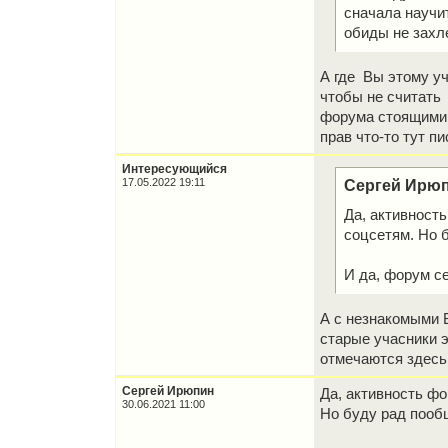
сначала научит
обиды не захл
А где Вы этому у
чтобы не считать 
форума стоящими 
прав что-то тут п
Интересующийся
17.05.2022 19:11
Сергей Ирюп
Да, активност
соцсетям. Но 
И да, форум се
А с незнакомыми 
старые учасники э
отмечаются здесь
Сергей Ирюпин
Да, активность фо
30.06.2021 11:00
Но буду рад пооб