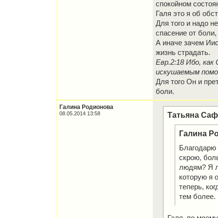
спокойном состоя
Галя это я об обст
Для того и надо н
спасение от боли,
А иначе зачем Ии
жизнь страдать.
Евр.2:18 Ибо, ка
искушаемым помо
Для того Он и пре
боли.
Галина Родионова
08.05.2014 13:58
Татьяна Сафр
Галина Р
Благодарю Б
скрою, бол
людям? Я л
которую я о
теперь, ког
тем более.