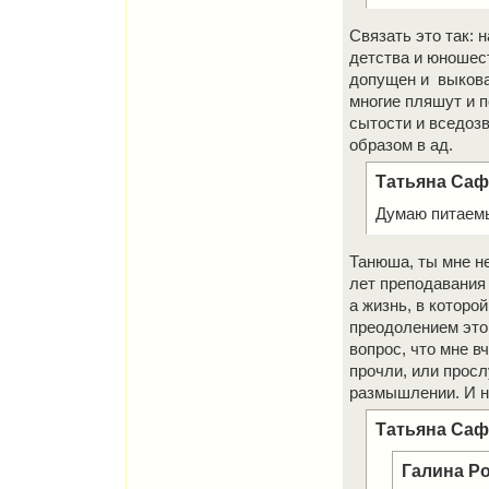
Связать это так: 
детства и юношес
допущен и выкован
многие пляшут и п
сытости и вседозв
образом в ад.
Татьяна Сафр
Думаю питаемые
Танюша, ты мне не
лет преподавания 
а жизнь, в которо
преодолением этой
вопрос, что мне вч
прочли, или просл
размышлении. И н
Татьяна Сафр
Галина Р