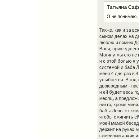
Татьяна Сафр
Я не понимаю, 
Также, как и за в
сыном делах на да
люблю и помню До
Васи, пришедшего 
Могилу мы его не 
и с этой болью я 
системой и баба Л
меня 4 дня раз в 4
улыбается. В год
двоюродным - нас
и ей будет весь г
месяц, а предложи
никто, кроме меня
бабы Лены от ком
чтобы смягчить ей
моей мамой бесед
держит на руках 
семейный архив и 