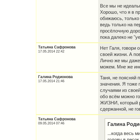
Все мы не идеальн
Хорошо, что я в п
обижаюсь, только 
ведь только на пе
просёлочную доро
пока далеко не "у
Татьяна Сафронова
Нет Галя, говори 
17.05.2014 22:42
своей жизни. А по
Лично же мы даже 
можем. Мне же ин
Галина Родионова
Таня, не поясняй 
17.05.2014 21:46
значения. Я тоже
случаями из своей
обо всём можно г
ЖИЗНИ, который р
сдержанной, не го
Татьяна Сафронова
09.05.2014 07:46
Галина Роди
...когда весь 
голову в песок