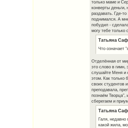
только маме и Сер
конверты деньги, 
раздавать. Где-то
поднимался. А мне
побудил - сделала
могу тебе только 
Татьяна Сафр
Что означает 
Отделённая от мир
это слово в гимн,
слушайте Меня и с
этом. Как только 
своих студентов и
преподавала, пре
познаём Творца", 
сберегаем и приу
Татьяна Сафр
Галя, недавно 
какой жила, мо