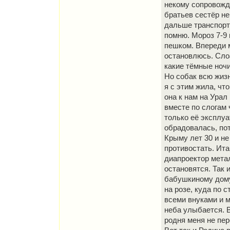
некому сопровожд
братьев сестёр не
дальше транспорта
помню. Мороз 7-9 
пешком. Впереди м
остановлюсь. Слоа
какие тёмные ночи
Но собак всю жизн
я с этим жила, чт
она к нам на Урал
вместе по слогам 
только её эксплуа
обрадовалась, пот
Крыму лет 30 и не
противостать. Ита
диапроектор мета
остановятся. Так 
бабушкиному дому.
на розе, куда по 
всеми внуками и 
неба улыбается. В
родня меня не пере