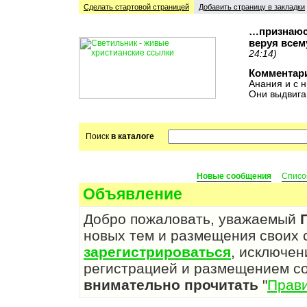
Сделать стартовой cтраницей
Добавить страницу в закладки
…признаюсь
веруя всем
24:14)
Комментар
Анания и с н
Они выдвига
Поиск
в каталоге
Новые сообщения
Списо
Объявление
Добро пожаловать, уважаемый
новых тем и размещения своих
зарегистрироваться
, исключен
регистрацией и размещением с
внимательно прочитать
"
Прав