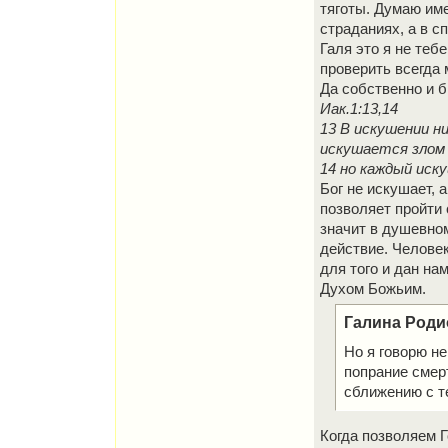
тяготы. Думаю име
страданиях, а в с
Галя это я не теб
проверить всегда 
Да собственно и 
Иак.1:13,14
13 В искушении н
искушается злом 
14 но каждый иск
Бог не искушает, 
позволяет пройти 
значит в душевном
действие. Человек
для того и дан н
Духом Божьим.
Галина Роди
Но я говорю не
попрание смер
сближению с те
Когда позволяем Г