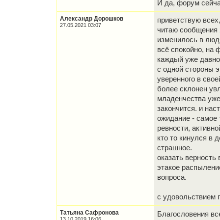
И да, форум сейча
Александр Дорошков
приветствую всех,
27.05.2021 03:07
читаю сообщения 2
изменилось в людя
всё спокойно, на 
каждый уже давно
с одной стороны э
уверенного в свое
более склонен увл
младенчества уже 
закончится. и нас
ожидание - самое
ревности, активно
кто то кинулся в д
страшное.
оказать верность 
этакое распыление
вопроса.
с удовольствием 
Татьяна Сафронова
Благословения вс
13.10.2019 16:06