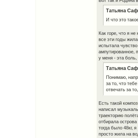
Вот так и Родина 
Татьяна Сафр
И что это тако
Как горе, что я не
все эти годы жила
испытала чувство 
ампутированное, п
у меня - эта боль
Татьяна Сафр
Понимаю, напр
за то, что теб
отвечать за то,
Есть такой композ
написал музыкальн
траекторию полёта
отбирала острова 
тогда было 48кг, я
просто жила на во